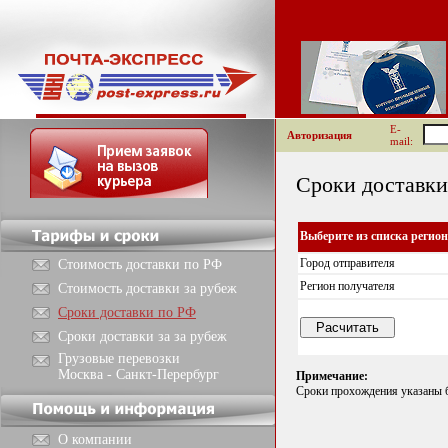
E-
Авторизация
mail:
Сроки доставки
Выберите из списка регио
Город отправителя
Стоимость доставки по РФ
Регион получателя
Стоимость доставки за рубеж
Сроки доставки по РФ
Сроки доставки за за рубеж
Грузовые перевозки
Москва - Санкт-Перербург
Примечание:
Сроки прохождения указаны б
О компании