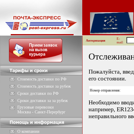
E-
Авторизация
mail:
Отслеживан
Пожалуйста, введ
его состоянии.
Стоимость доставки по РФ
Стоимость доставки за рубеж
Номер отправления:
Сроки доставки по РФ
Сроки доставки за за рубеж
Необходимо вводи
Грузовые перевозки
например, ER123
Москва - Санкт-Перербург
неправильного вв
О компании