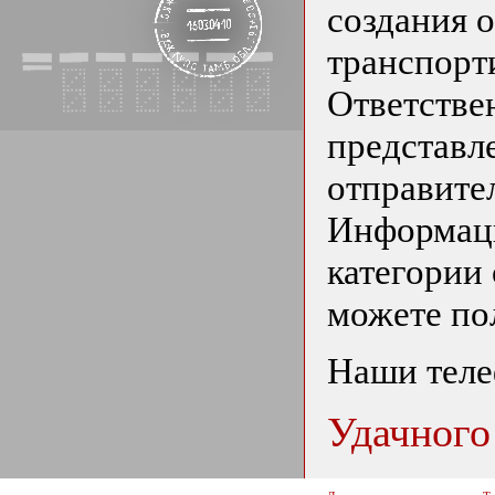
создания 
транспорти
Ответствен
представл
отправите
Информаци
категории
можете по
Наши теле
Удачного