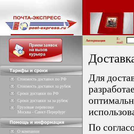
E-
Авторизация
mail:
Доставка
Для доста
Стоимость доставки по РФ
разработа
Стоимость доставки за рубеж
Сроки доставки по РФ
оптимальн
Сроки доставки за за рубеж
Грузовые перевозки
использова
Москва - Санкт-Перербург
По соглас
О компании