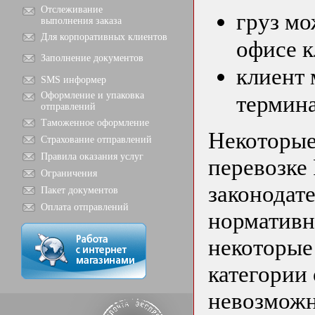
Отслеживание
груз мо
выполнения заказа
Для корпоративных клиентов
офисе к
Заполнение документов
клиент 
SMS информер
Оформление и упаковка
термина
отправлений
Таможенное оформление
Некоторые
Страхование отправлений
Правила оказания услуг
перевозке
Ограничения
законодат
Пакет документов
Оплата отправлений
нормативн
некоторые
категории 
невозможн